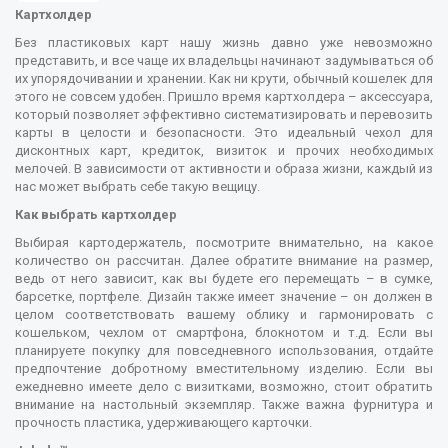
Картхолдер
Без пластиковых карт нашу жизнь давно уже невозможно
представить, и все чаще их владельцы начинают задумываться об
их упорядочивании и хранении. Как ни крути, обычный кошелек для
этого не совсем удобен. Пришло время картхолдера – аксессуара,
который позволяет эффективно систематизировать и перевозить
карты в целости и безопасности. Это идеальный чехол для
дисконтных карт, кредиток, визиток и прочих необходимых
мелочей. В зависимости от активности и образа жизни, каждый из
нас может выбрать себе такую вещицу.
Как выбрать картхолдер
Выбирая картодержатель, посмотрите внимательно, на какое
количество он рассчитан. Далее обратите внимание на размер,
ведь от него зависит, как вы будете его перемещать – в сумке,
барсетке, портфеле. Дизайн также имеет значение – он должен в
целом соответствовать вашему облику и гармонировать с
кошельком, чехлом от смартфона, блокнотом и т.д. Если вы
планируете покупку для повседневного использования, отдайте
предпочтение добротному вместительному изделию. Если вы
ежедневно имеете дело с визитками, возможно, стоит обратить
внимание на настольный экземпляр. Также важна фурнитура и
прочность пластика, удерживающего карточки.