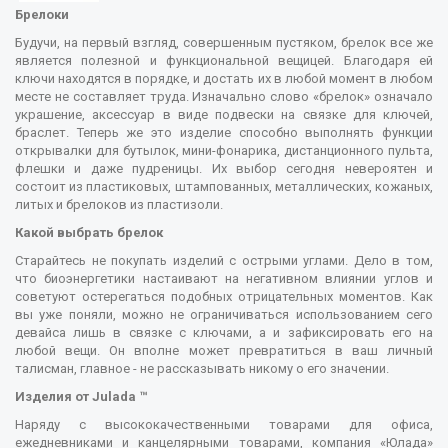
Брелоки
Будучи, на первый взгляд, совершенным пустяком, брелок все же
является полезной и функциональной вещицей. Благодаря ей
ключи находятся в порядке, и достать их в любой момент в любом
месте не составляет труда. Изначально слово «брелок» означало
украшение, аксессуар в виде подвески на связке для ключей,
браслет. Теперь же это изделие способно выполнять функции
открывалки для бутылок, мини-фонарика, дистанционного пульта,
флешки и даже пудреницы. Их выбор сегодня невероятен и
состоит из пластиковых, штампованных, металлических, кожаных,
литых и брелоков из пластизоли.
Какой выбрать брелок
Старайтесь не покупать изделий с острыми углами. Дело в том,
что биоэнергетики настаивают на негативном влиянии углов и
советуют остерегаться подобных отрицательных моментов. Как
вы уже поняли, можно не ограничиваться использованием сего
девайса лишь в связке с ключами, а и зафиксировать его на
любой вещи. Он вполне может превратиться в ваш личный
талисман, главное - не рассказывать никому о его значении.
Изделия от Julada ™
Наряду с высококачественными товарами для офиса,
ежедневниками и канцелярными товарами, компания «Юлада»