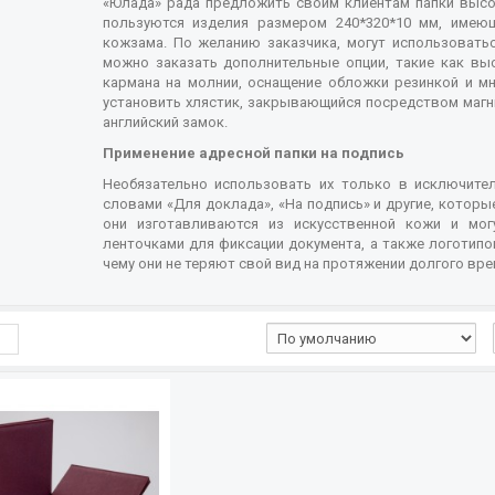
«Юлада» рада предложить своим клиентам папки высо
пользуются изделия размером 240*320*10 мм, имеющ
кожзама. По желанию заказчика, могут использоватьс
можно заказать дополнительные опции, такие как выс
кармана на молнии, оснащение обложки резинкой и мн
установить хлястик, закрывающийся посредством магн
английский замок.
Применение адресной папки на подпись
Необязательно использовать их только в исключите
словами «Для доклада», «На подпись» и другие, котор
они изготавливаются из искусственной кожи и мо
ленточками для фиксации документа, а также логотипо
чему они не теряют свой вид на протяжении долгого вре