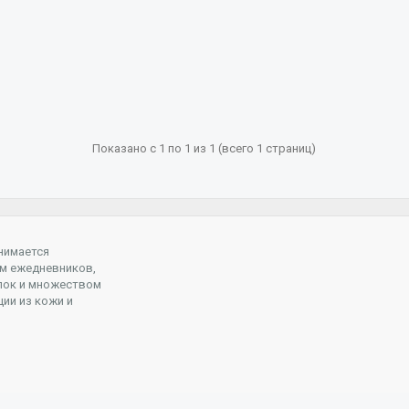
Показано с 1 по 1 из 1 (всего 1 страниц)
нимается
м ежедневников,
пок и множеством
ции из кожи и