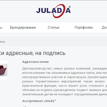
лы
Брендирование
Статьи
Портфолио
До
пись
и адресные, на подпись
Адресные папки
Делопроизводство самых разных компаний, учрежден
использование так называемых адресных папок, или пап
непосредственное участие в переговорах, презентация
разных торжественных мероприятий также можно у
практической функции, часто играет роль стильного 
обложке на подпись руководителю подают важные доку
значительным датам ее оснащают определенными данны
Ассортимент Julada™