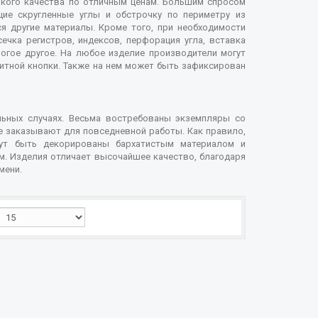
кого качества по отличным ценам. Большим спросом
ие скругленные углы и обстрочку по периметру из
я другие материалы. Кроме того, при необходимости
ечка регистров, индексов, перфорация угла, вставка
огое другое. На любое изделие производители могут
итной кнопки. Также на нем может быть зафиксирован
льных случаях. Весьма востребованы экземпляры со
ые заказывают для повседневной работы. Как правило,
гут быть декорированы бархатистым материалом и
м. Изделия отличает высочайшее качество, благодаря
мени.