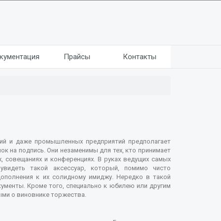
кументация
Прайсы
Контакты
ий и даже промышленных предприятий предполагает
ок на подпись. Они незаменимы для тех, кто принимает
х, совещаниях и конференциях. В руках ведущих самых
видеть такой аксессуар, который, помимо чисто
дополнения к их солидному имиджу. Нередко в такой
менты. Кроме того, специально к юбилею или другим
ми о виновнике торжества.