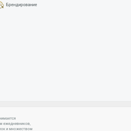
Брендирование
нимается
м ежедневников,
пок и множеством