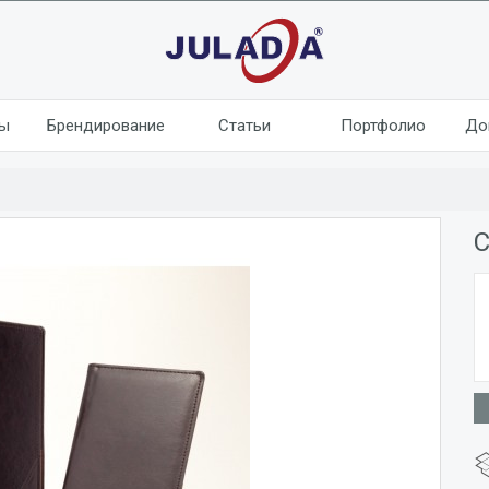
лы
Брендирование
Статьи
Портфолио
До
С