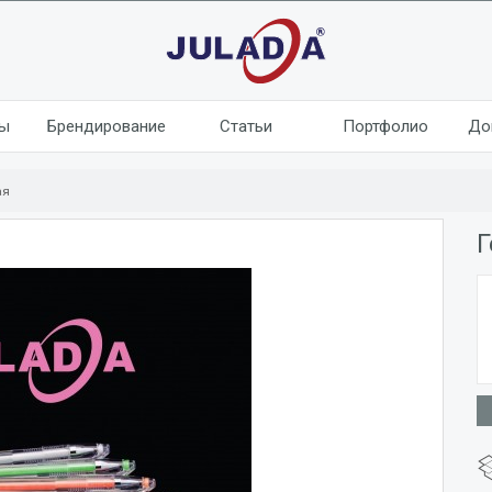
лы
Брендирование
Статьи
Портфолио
До
ая
Г