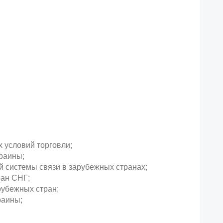
 условий торговли;
краины;
 системы связи в зарубежных странах;
ран СНГ;
рубежных стран;
раины;