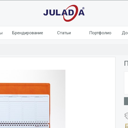
лы
Брендирование
Статьи
Портфолио
До
П