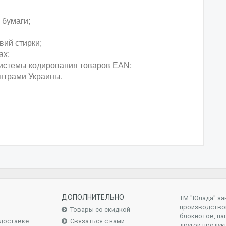
 бумаги;
вий стирки;
ах;
системы кодирования товаров EAN;
ентрами Украины.
ДОПОЛНИТЕЛЬНО
ТМ "Юлада" за
производство
Товары со скидкой
блокнотов, па
доставке
Связаться с нами
другой продук