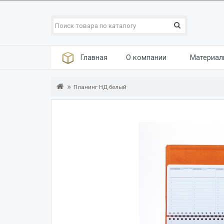
Главная
О компании
Материа
Планинг НД белый