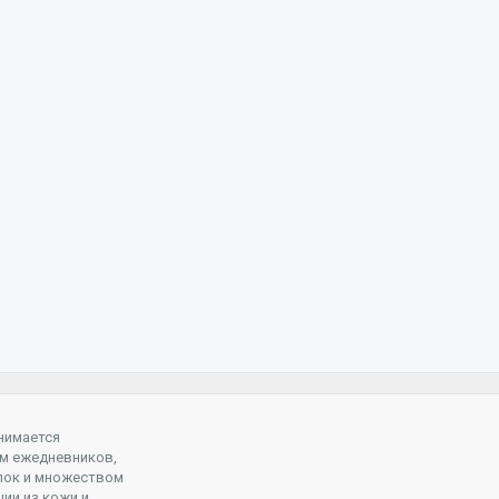
нимается
м ежедневников,
пок и множеством
ции из кожи и