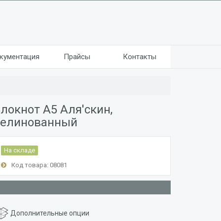
кументация
Прайсы
Контакты
локнот А5 Аля'скин,
нелинованный
На складе
Код товара: 08081
Дополнительные опции