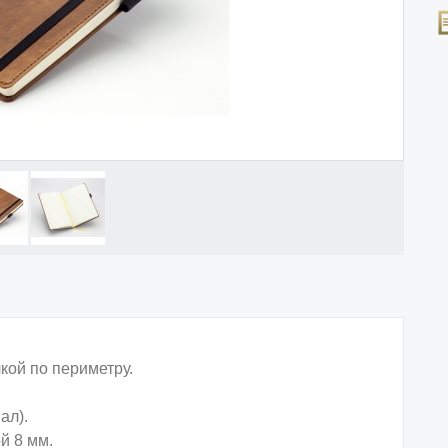
кой по периметру.
ал).
й 8 мм.