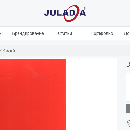
лы
Брендирование
Статьи
Портфолио
До
8-14 алый
B