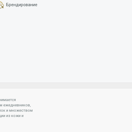
Брендирование
нимается
м ежедневников,
пок и множеством
ции из кожи и