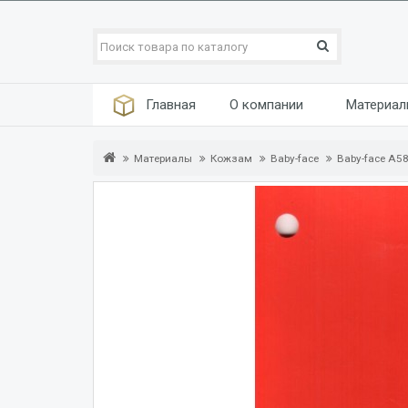
Главная
О компании
Материа
Материалы
Кожзам
Baby-face
Baby-face A5