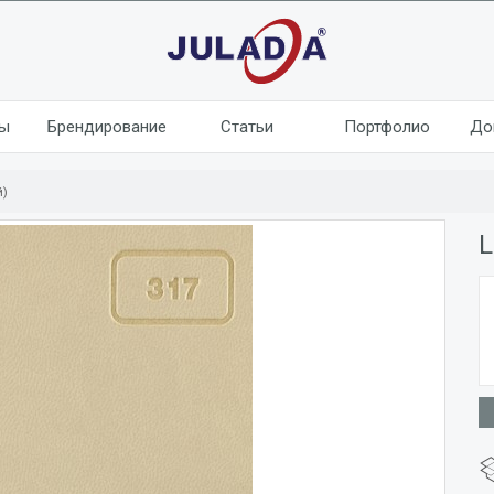
лы
Брендирование
Статьи
Портфолио
До
й)
L