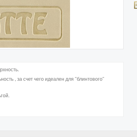
рхность.
сть , за счет чего идеален для "блинтового"
гой.