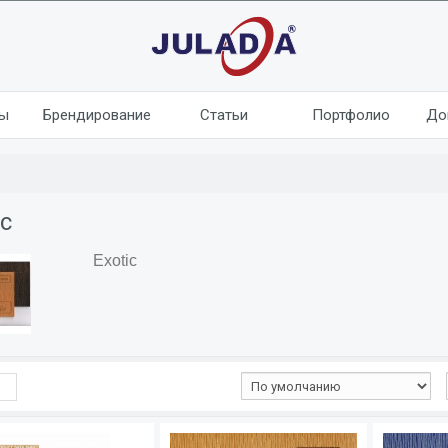
лы
Брендирование
Статьи
Портфолио
До
ic
Exotic