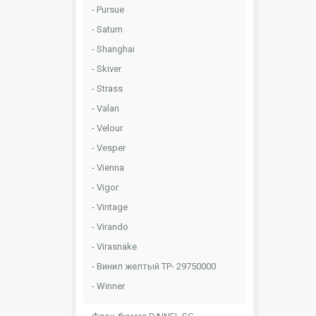
Pursue
Saturn
Shanghai
Skiver
Strass
Valan
Velour
Vesper
Vienna
Vigor
Vintage
Virando
Virasnake
Винил желтый ТР- 29750000
Winner